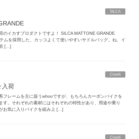
SILCA
 GRANDE
カすプロダクトですよ！ SILCA MATTONE GRANDE
ャーシステムを採用した、カッコよくて使いやすいサドルバッグ。ね、イ
[…]
Cinelli
ix☆入荷
系フレームを主に扱うwhooですが、もちろんカーボンバイクを
ます。それぞれの素材にはそれぞれの特性があり、用途や乗り
お気に入りバイクを組み上 […]
Cinelli