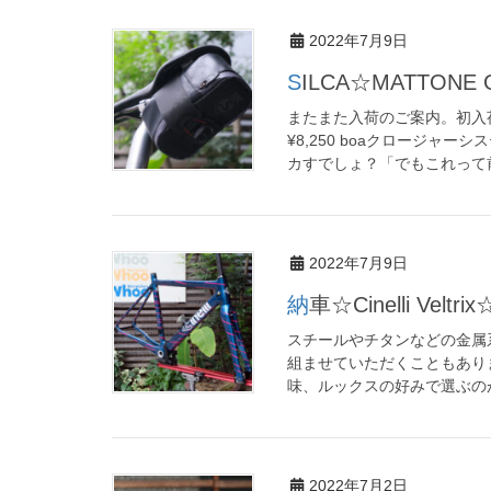
2022年7月9日
SILCA☆MATTONE
またまた入荷のご案内。初入荷のイ
¥8,250 boaクロージ
カすでしょ？「でもこれって前 
2022年7月9日
納車☆Cinelli Veltr
スチールやチタンなどの金属
組ませていただくこともあり
味、ルックスの好みで選ぶのが
2022年7月2日